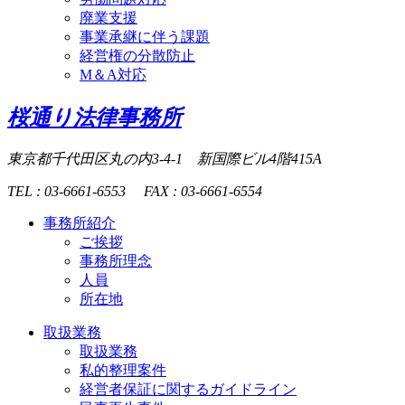
廃業支援
事業承継に伴う課題
経営権の分散防止
M＆A対応
桜通り法律事務所
東京都千代田区丸の内3-4-1
新国際ビル4階415A
TEL : 03-6661-6553
FAX : 03-6661-6554
事務所紹介
ご挨拶
事務所理念
人員
所在地
取扱業務
取扱業務
私的整理案件
経営者保証に関するガイドライン