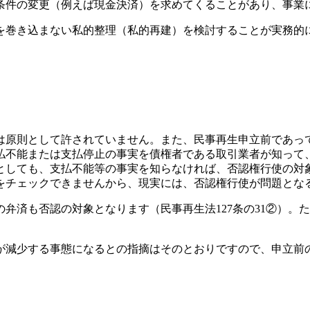
条件の変更（例えば現金決済）を求めてくることがあり、事業
を巻き込まない私的整理（私的再建）を検討することが実務的
は原則として許されていません。また、民事再生申立前であっ
不能または支払停止の事実を債権者である取引業者が知って、
としても、支払不能等の事実を知らなければ、否認権行使の対
をチェックできませんから、現実には、否認権行使が問題とな
の弁済も否認の対象となります（民事再生法127条の31②）
が減少する事態になるとの指摘はそのとおりですので、申立前