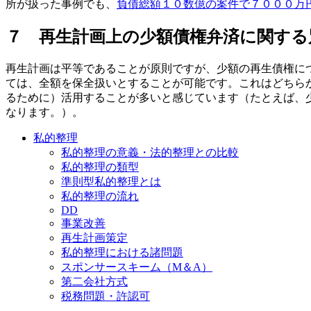
所が扱った事例でも、
負債総額１０数億の案件で７０００万
７ 再生計画上の少額債権弁済に関する別
再生計画は平等であることが原則ですが、少額の再生債権につ
ては、全額を保全扱いとすることが可能です。これはどちら
るために）活用することが多いと感じています（たとえば、少
なります。）。
私的整理
私的整理の意義・法的整理との比較
私的整理の類型
準則型私的整理とは
私的整理の流れ
DD
事業改善
再生計画策定
私的整理における諸問題
スポンサースキーム（M＆A）
第二会社方式
税務問題・許認可