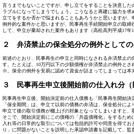
言うまでもないことですが、申し立てをすることを決意した
ラブルになってしまうでしょう。こうなると再建に協力を求
立てをするか否かで悩まれることもあろうかと思いますが、
例外的な案件かと思いますが、民事再生手続開始申立の取締
して、申立が棄却された案件もあります（高松高判平成17年10
２ 弁済禁止の保全処分の例外としての弁
前述のとおり、民事再生の申立と同時になされる弁済禁止の
す。たとえば、10万円以下の少額債権が弁済禁止の例外と
※。保全の例外を安易に認めて資金が詰まってしまっては本
３ 民事再生申立後開始前の仕入れ分（民
民事再生申立後、開始決定前の仕入債務も「民事再生開始決定
「保全期間」は、申立て以前の債務の弁済は、保全処分によ
申立て後の取引債務が棚上げの対象となってしまいますと、
そこで、開始決定前にこの債権の「共益債権化」をするために
入れ等の日常的な取引については包括的許可や同意を得てお
り」に問題がないことを説明した承認申請書を記載して、監