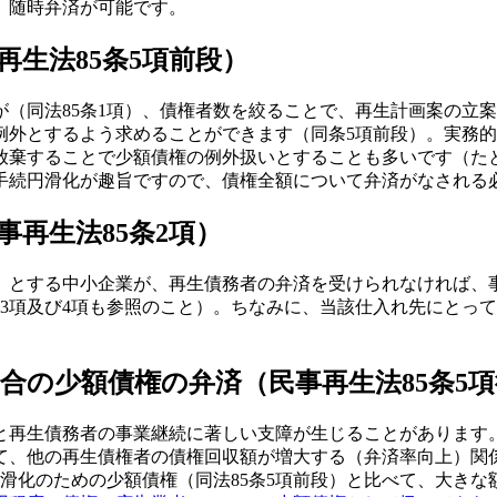
、随時弁済が可能です。
生法85条5項前段）
（同法85条1項）、債権者数を絞ることで、再生計画案の立
例外とするよう求めることができます（同条5項前段）。実務
放棄することで少額債権の例外扱いとすることも多いです（たと
。手続円滑化が趣旨ですので、債権全額について弁済がなされる
再生法85条2項）
」とする中小企業が、再生債務者の弁済を受けられなければ、
、3項及び4項も参照のこと）。ちなみに、当該仕入れ先にとっ
合の少額債権の弁済（民事再生法85条5項
と再生債務者の事業継続に著しい支障が生じることがあります
て、他の再生債権者の債権回収額が増大する（弁済率向上）関
円滑化のための少額債権（同法85条5項前段）と比べて、大き