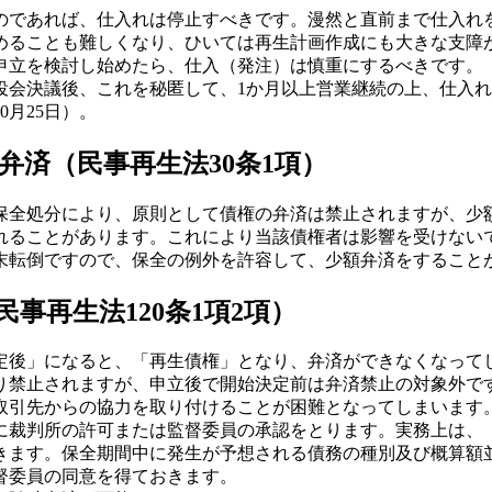
のであれば、仕入れは停止すべきです。漫然と直前まで仕入れ
めることも難しくなり、ひいては再生計画作成にも大きな支障
申立を検討し始めたら、仕入（発注）は慎重にするべきです。
役会決議後、これを秘匿して、1か月以上営業継続の上、仕入
月25日）。
済（民事再生法30条1項）
保全処分により、原則として債権の弁済は禁止されますが、少
されることがあります。これにより当該債権者は影響を受けない
末転倒ですので、保全の例外を許容して、少額弁済をすること
事再生法120条1項2項）
後」になると、「再生債権」となり、弁済ができなくなってし
り禁止されますが、申立後で開始決定前は弁済禁止の対象外で
取引先からの協力を取り付けることが困難となってしまいます
裁判所の許可または監督委員の承認をとります。実務上は、「包
きます。保全期間中に発生が予想される債務の種別及び概算額
督委員の同意を得ておきます。