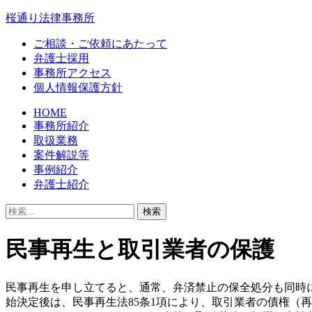
桜通り法律事務所
ご相談・ご依頼にあたって
弁護士採用
事務所アクセス
個人情報保護方針
HOME
事務所紹介
取扱業務
案件解説等
事例紹介
弁護士紹介
民事再生と取引業者の保護
民事再生を申し立てると、通常、弁済禁止の保全処分も同時
始決定後は、民事再生法85条1項により、取引業者の債権（