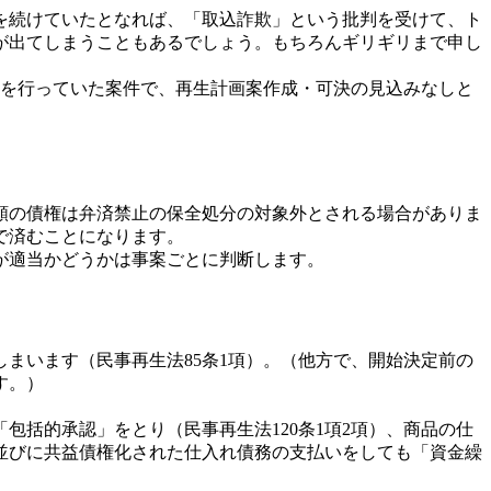
を続けていたとなれば、「取込詐欺」という批判を受けて、ト
が出てしまうこともあるでしょう。もちろんギリギリまで申し
れを行っていた案件で、再生計画案作成・可決の見込みなしと
額の債権は弁済禁止の保全処分の対象外とされる場合がありま
で済むことになります。
が適当かどうかは事案ごとに判断します。
まいます（民事再生法85条1項）。（他方で、開始決定前の
す。）
。
括的承認」をとり（民事再生法120条1項2項）、商品の仕
並びに共益債権化された仕入れ債務の支払いをしても「資金繰