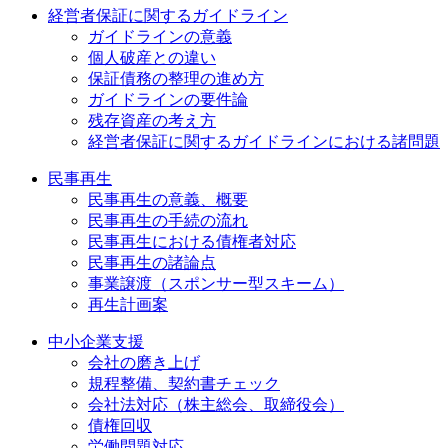
経営者保証に関するガイドライン
ガイドラインの意義
個人破産との違い
保証債務の整理の進め方
ガイドラインの要件論
残存資産の考え方
経営者保証に関するガイドラインにおける諸問題
民事再生
民事再生の意義、概要
民事再生の手続の流れ
民事再生における債権者対応
民事再生の諸論点
事業譲渡（スポンサー型スキーム）
再生計画案
中小企業支援
会社の磨き上げ
規程整備、契約書チェック
会社法対応（株主総会、取締役会）
債権回収
労働問題対応