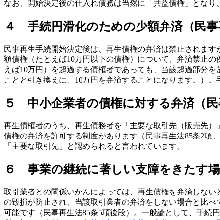
なお、開始決定後の仕入れ債務は当然に「共益債権」となり
４ 手続円滑化のための少額弁済（民事再
民事再生手続開始決定後は、再生債権の弁済は禁止されますが
額債権（たとえば10万円以下の債権）について、弁済禁止の
えば10万円）を超過する債権者であっても、当該超過部分を
ことと引き換えに、10万円を弁済することになります。）
５ 中小企業者の債権に対する弁済（民事
再生債権者のうち、再生債務者を「主要な取引先（販売先）
債権の弁済を許可する制度があります（民事再生法85条2項
「主要な取引先」と認められると言われています。
６ 事業の継続に著しい支障をきたす場
取引業者との関係いかんによっては、再生債権を弁済しない
の毀損が防止され、当該取引業者の弁済をしない場合と比べ
可能です（民事再生法85条5項後段）。一般論として、手続