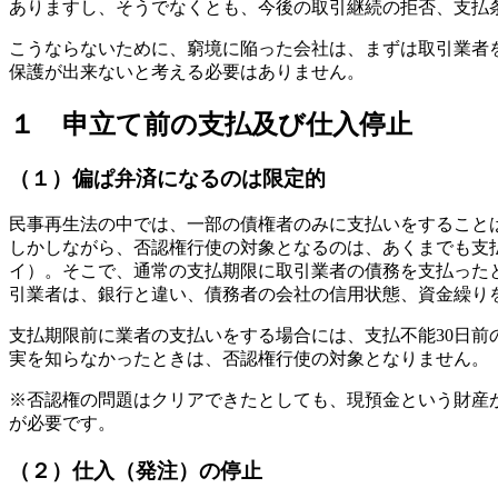
ありますし、そうでなくとも、今後の取引継続の拒否、支払
こうならないために、窮境に陥った会社は、まずは取引業者
保護が出来ないと考える必要はありません。
１ 申立て前の支払及び仕入停止
（１）偏ぱ弁済になるのは限定的
民事再生法の中では、一部の債権者のみに支払いをすること
しかしながら、否認権行使の対象となるのは、あくまでも支払
イ）。そこで、通常の支払期限に取引業者の債務を支払った
引業者は、銀行と違い、債務者の会社の信用状態、資金繰り
支払期限前に業者の支払いをする場合には、支払不能30日前
実を知らなかったときは、否認権行使の対象となりません。
※否認権の問題はクリアできたとしても、現預金という財産
が必要です。
（２）仕入（発注）の停止