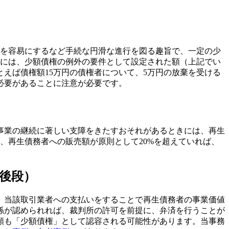
案を容易にするなど手続な円滑な進行を図る趣旨で、一定の少
的には、少額債権の例外の要件として設定された額（上記でい
えば債権額15万円の債権者について、5万円の放棄を受ける
必要があることに注意が必要です。
事業の継続に著しい支障をきたすおそれがあるときには、再生
て、再生債務者への販売額が原則として20%を超えていれば、
後段）
。当該取引業者への支払いをすることで再生債務者の事業価値
係が認められれば、裁判所の許可を前提に、弁済を行うことが
な額も「少額債権」として認容される可能性があります。当事務