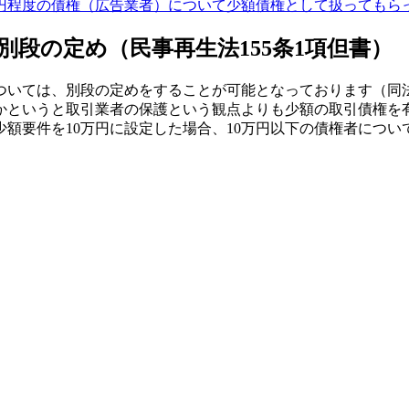
円程度の債権（広告業者）について少額債権として扱ってもら
段の定め（民事再生法155条1項但書）
いては、別段の定めをすることが可能となっております（同法1
かというと取引業者の保護という観点よりも少額の取引債権を
額要件を10万円に設定した場合、10万円以下の債権者につ