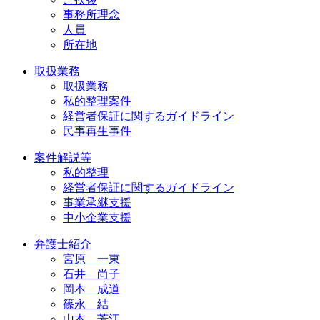
事務所理念
人員
所在地
取扱業務
取扱業務
私的整理案件
経営者保証に関するガイドライン
民事再生事件
案件解説等
私的整理
経営者保証に関するガイドライン
事業承継支援
中小企業支援
弁護士紹介
宮原 一東
石井 尚子
岡本 成道
篠永 結
山本 芳江