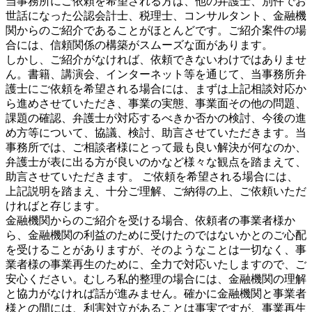
当事務所にご依頼を希望される方は、他の弁護士、別件でお
世話になった公認会計士、税理士、コンサルタント、金融機
関からのご紹介であることがほとんどです。ご紹介案件の場
合には、信頼関係の構築がスムーズな面があります。
しかし、ご紹介がなければ、依頼できないわけではありませ
ん。書籍、講演会、インターネット等を通じて、当事務所弁
護士にご依頼を希望される場合には、まずは上記相談対応か
ら進めさせていただき、事業の実態、事業面その他の問題、
課題の確認、弁護士が対応するべきか否かの検討、今後の進
め方等について、協議、検討、助言させていただきます。当
事務所では、ご相談者様にとって最も良い解決が何なのか、
弁護士が表に出る方が良いのかなど様々な観点を踏まえて、
助言させていただきます。 ご依頼を希望される場合には、
上記説明を踏まえ、十分ご理解、ご納得の上、ご依頼いただ
ければと存じます。
金融機関からのご紹介を受ける場合、依頼者の事業者様か
ら、金融機関の利益のために受けたのではないかとのご心配
を受けることがありますが、そのようなことは一切なく、事
業者様の事業再生のために、全力で対応いたしますので、ご
安心ください。むしろ私的整理の場合には、金融機関の理解
と協力がなければ話が進みません。確かに金融機関と事業者
様との間には、利害対立があることは事実ですが、事業再生