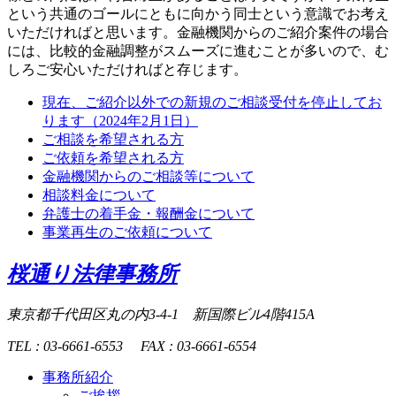
という共通のゴールにともに向かう同士という意識でお考え
いただければと思います。金融機関からのご紹介案件の場合
には、比較的金融調整がスムーズに進むことが多いので、む
しろご安心いただければと存じます。
現在、ご紹介以外での新規のご相談受付を停止してお
ります（2024年2月1日）
ご相談を希望される方
ご依頼を希望される方
金融機関からのご相談等について
相談料金について
弁護士の着手金・報酬金について
事業再生のご依頼について
桜通り法律事務所
東京都千代田区丸の内3-4-1
新国際ビル4階415A
TEL : 03-6661-6553
FAX : 03-6661-6554
事務所紹介
ご挨拶