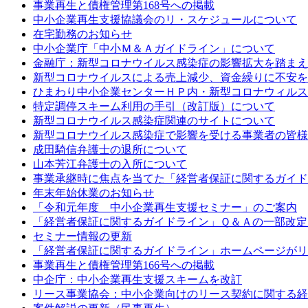
事業再生と債権管理第168号への掲載
中小企業再生支援協議会のリ・スケジュールについて
在宅勤務のお知らせ
中小企業庁「中小Ｍ＆Ａガイドライン」について
金融庁：新型コロナウイルス感染症の影響拡大を踏まえ
新型コロナウイルスによる売上減少、資金繰りに不安を
ひまわり中小企業センターＨＰ内・新型コロナウィルス
特定調停スキーム利用の手引（改訂版）について
新型コロナウイルス感染症関連のサイトについて
新型コロナウイルス感染症で影響を受ける事業者の皆様
成田騎信弁護士の退所について
山本芳江弁護士の入所について
事業承継時に焦点を当てた「経営者保証に関するガイド
年末年始休業のお知らせ
「令和元年度 中小企業再生支援セミナー」のご案内
「経営者保証に関するガイドライン」Ｑ＆Ａの一部改定
セミナー情報の更新
「経営者保証に関するガイドライン」ホームページがリ
事業再生と債権管理第166号への掲載
中企庁：中小企業再生支援スキームを改訂
リース事業協会：中小企業向けのリース契約に関する経