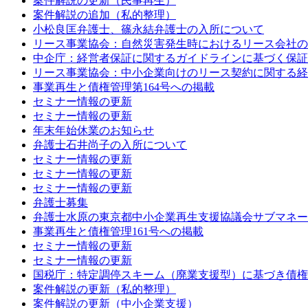
案件解説の更新（民事再生）
案件解説の追加（私的整理）
小松良匡弁護士、篠永結弁護士の入所について
リース事業協会：自然災害発生時におけるリース会社の
中企庁：経営者保証に関するガイドラインに基づく保証
リース事業協会：中小企業向けのリース契約に関する経
事業再生と債権管理第164号への掲載
セミナー情報の更新
セミナー情報の更新
年末年始休業のお知らせ
弁護士石井尚子の入所について
セミナー情報の更新
セミナー情報の更新
セミナー情報の更新
弁護士募集
弁護士水原の東京都中小企業再生支援協議会サブマネー
事業再生と債権管理161号への掲載
セミナー情報の更新
セミナー情報の更新
国税庁：特定調停スキーム（廃業支援型）に基づき債権
案件解説の更新（私的整理）
案件解説の更新（中小企業支援）