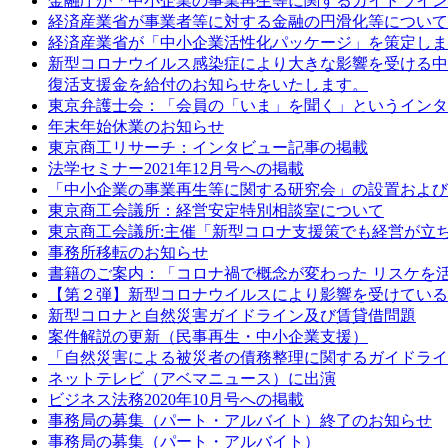
金融庁が「中小企業の事業再生等に関するガイドライン
経済産業省が事業者等に対する金融の円滑化等について
経済産業省が「中小企業活性化パッケージ」を策定しま
新型コロナウイルス感染症により大きな影響を受ける中
復活支援金を給付のお知らせをいたします。
東京弁護士会：「会員の「いま」を聞く」というインタ
年末年始休業のお知らせ
東京商工リサーチ：インタビュー記事の掲載
法学セミナー2021年12月号への掲載
「中小企業の事業再生等に関する研究会」の設置および
東京商工会議所：経営安定特別相談室について
東京商工会議所:主催「新型コロナ支援策でも経営が立ち
事務所移転のお知らせ
書籍のご案内：「コロナ禍で概念が変わった リスケを
【第２弾】新型コロナウイルスにより影響を受けている
新型コロナと自然災害ガイドライン及び賃貸借問題
案件解説の更新（民事再生・中小企業支援）
「自然災害による被災者の債務整理に関するガイドライ
ネットテレビ（アベマニュース）に出演
ビジネス法務2020年10月号への掲載
事務局の募集（パート・アルバイト）終了のお知らせ
事務局の募集（パート・アルバイト）