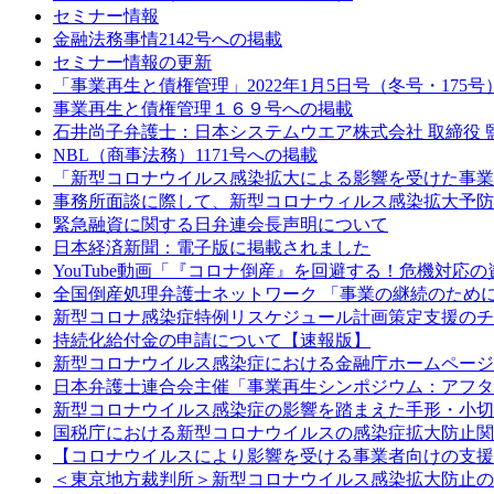
セミナー情報
金融法務事情2142号への掲載
セミナー情報の更新
「事業再生と債権管理」2022年1月5日号（冬号・175
事業再生と債権管理１６９号への掲載
石井尚子弁護士：日本システムウエア株式会社 取締役 
NBL（商事法務）1171号への掲載
「新型コロナウイルス感染拡大による影響を受けた事業
事務所面談に際して、新型コロナウィルス感染拡大予防
緊急融資に関する日弁連会長声明について
日本経済新聞：電子版に掲載されました
YouTube動画「『コロナ倒産』を回避する！危機対応
全国倒産処理弁護士ネットワーク 「事業の継続のために 
新型コロナ感染症特例リスケジュール計画策定支援のチ
持続化給付金の申請について【速報版】
新型コロナウイルス感染症における金融庁ホームページ
日本弁護士連合会主催「事業再生シンポジウム：アフタ
新型コロナウイルス感染症の影響を踏まえた手形・小切
国税庁における新型コロナウイルスの感染症拡大防止関
【コロナウイルスにより影響を受ける事業者向けの支援
＜東京地方裁判所＞新型コロナウイルス感染拡大防止の