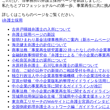
このたび、当事務所の弁護士採用ページを新設しました。
私たちとプロフェッショナルへの第一歩、事業再生に共に挑
詳しくはこちらのページをご覧ください。
ℹ️弁護士採用
古井戸暉雄弁護士の入所について
弁護士採用ページの新設
留萌ひまわり基金法律事務所のご案内（新ホームページ
海北健太弁護士の赴任について
商事法務「事業再生研究叢書22 待ったなしの中小企業
金融財政事情研究会『弁護士による「中小企業の事業再
小松良匡弁護士の退所について
水原祥吾弁護士、石川弘幸弁護士の退所について
現在、ご紹介以外での新規のご相談受付を停止しており
独立行政法人中小企業基盤整備機構（中小企業活性化全
宮原が研修「中小企業版私的整理ガイドラインを活用し
中小企業の事業再生等に関するガイドラインが改訂
商事法務「中小企業の事業再生等に関するガイドライン
茨城県信用保証協会主催「茨城県中小企業支援ネットワ
東京商工リサーチのWebサイトに弁護士宮原のインタビ
全国倒産処理弁護士ネットワーク編「ガイドラインによる個