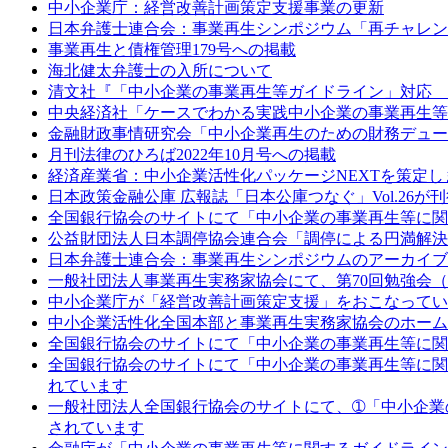
中小企業庁：経営改善計画策定支援事業の更新
日本弁護士連合会：事業再生シンポジウム「再チャレン
事業再生と債権管理179号への掲載
海北健太弁護士の入所について
清文社『「中小企業の事業再生等ガイドライン」対応 
中央経済社「ケースでわかる実践中小企業の事業再生等
金融財政事情研究会「中小企業再生のための財務デュー
月刊法律のひろば2022年10月号への掲載
経済産業省：中小企業活性化パッケージNEXTを策定し
日本政策金融公庫 広報誌「日本公庫つなぐ」Vol.26が
全国銀行協会のサイトにて「中小企業の事業再生等に関
公益財団法人日本調停協会連合会「調停による円満解決
日本弁護士連合会：事業再生シンポジウムのアーカイブ
一般社団法人事業再生実務家協会にて、第70回勉強会
中小企業庁が「経営改善計画策定支援」をおこなってい
中小企業活性化全国本部と事業再生実務家協会のホーム
全国銀行協会のサイトにて「中小企業の事業再生等に関
全国銀行協会のサイトにて「中小企業の事業再生等に関
れています
一般社団法人全国銀行協会のサイトにて、➀「中小企業
されています