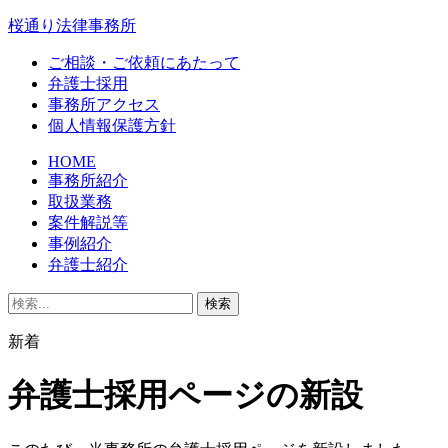
桜通り法律事務所
ご相談・ご依頼にあたって
弁護士採用
事務所アクセス
個人情報保護方針
HOME
事務所紹介
取扱業務
案件解説等
事例紹介
弁護士紹介
新着
弁護士採用ページの新設