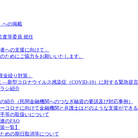
号）への掲載
監査等委員 就任
者への支援に向けて」
のためにご協力をお願いいたします。
の資金繰り対策」
―新型コロナウイルス感染症（COVID-19）に対する緊急提
ラシ紹介
の紹介（民間金融機関へのつなぎ融資の要請及び対応事例）
ーコロナに向けて金融機関と弁護士はどのような支援ができる
手等の取扱いについて
連のFAQ
策一覧】
ための期日取消等について