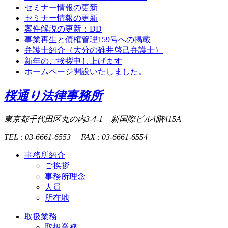
セミナー情報の更新
セミナー情報の更新
案件解説の更新：DD
事業再生と債権管理159号への掲載
弁護士紹介（大分の碓井啓己弁護士）
新年のご挨拶申し上げます
ホームページ開設いたしました。
桜通り法律事務所
東京都千代田区丸の内3-4-1
新国際ビル4階415A
TEL : 03-6661-6553
FAX : 03-6661-6554
事務所紹介
ご挨拶
事務所理念
人員
所在地
取扱業務
取扱業務